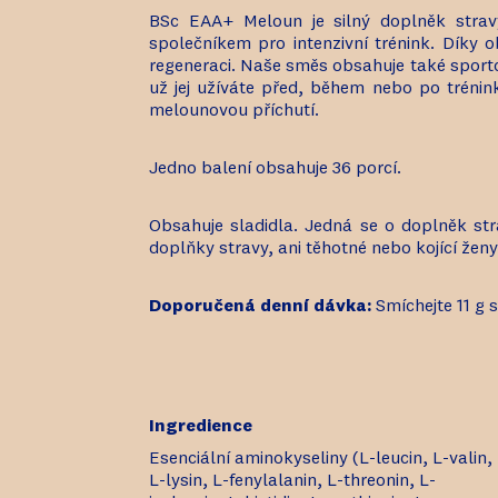
BSc EAA+ Meloun je silný doplněk stravy
společníkem pro intenzivní trénink. Díky
regeneraci. Naše směs obsahuje také sporto
už jej užíváte před, během nebo po trénink
melounovou příchutí.
Jedno balení obsahuje 36 porcí.
Obsahuje sladidla. Jedná se o doplněk str
doplňky stravy, ani těhotné nebo kojící žen
Doporučená denní dávka:
Smíchejte 11 g 
Ingredience
Esenciální aminokyseliny (L-leucin, L-valin,
L-lysin, L-fenylalanin, L-threonin, L-