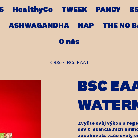
S
HealthyCo
TWEEK
PANDY
B
ASHWAGANDHA
NAP
THE NO B
O nás
BSc
BCs EAA+
BSC EA
WATER
Zvyšte svůj výkon a reg
devíti esenciálních amino
zásobovala vaše svaly e