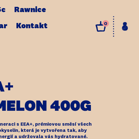
Sc
Rawnice
0
ar
Kontakt
A+
MELON 400G
eneraci s EEA+, prémiovou směsí všech
kyselin, která je vytvořena tak, aby
nergií a udržovala vás hydratované.