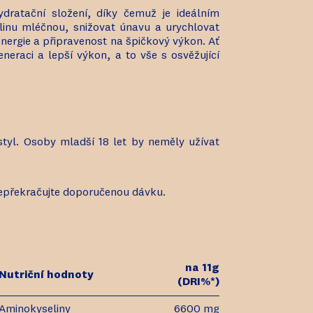
dratační složení, díky čemuž je ideálním
inu mléčnou, snižovat únavu a urychlovat
nergie a připravenost na špičkový výkon. Ať
neraci a lepší výkon, a to vše s osvěžující
styl. Osoby mladší 18 let by neměly užívat
. Nepřekračujte doporučenou dávku.
na 11g
Nutriční hodnoty
(DRI%*)
Aminokyseliny
6600 mg