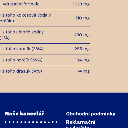
Hydratační formule
1033 mg
- z toho kokosová voda v
110 mg
prášku
- z toho chlorid sodný
430 mg
(4%)
- z toho vápník (36%)
285 mg
- z toho hořčík (36%)
134 mg
- z toho draslík (4%)
74 mg
Naše kancelář
Obchodní podmínky
Reklamační