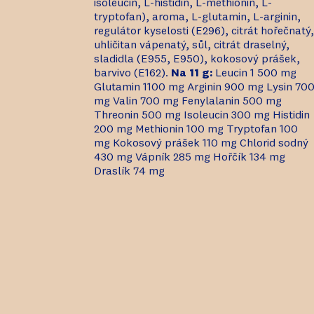
isoleucin, L-histidin, L-methionin, L-
tryptofan), aroma, L-glutamin, L-arginin,
regulátor kyselosti (E296), citrát hořečnatý,
uhličitan vápenatý, sůl, citrát draselný,
sladidla (E955, E950), kokosový prášek,
barvivo (E162).
Na 11 g:
Leucin 1 500 mg
Glutamin 1100 mg Arginin 900 mg Lysin 70
mg Valin 700 mg Fenylalanin 500 mg
Threonin 500 mg Isoleucin 300 mg Histidin
200 mg Methionin 100 mg Tryptofan 100
mg Kokosový prášek 110 mg Chlorid sodný
430 mg Vápník 285 mg Hořčík 134 mg
Draslík 74 mg