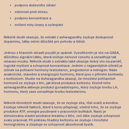
podporu duševního zdraví
odolnost proti stresu
podporu koncentrace a
snížení míry únavy a vyčerpání
Několik studií ukazuje, že extrakt z ashwagandhy zvyšuje dostupnost
dopaminu, látky velmi důležité pro pohodu a štěstí.
Jednou z hlavních oblastí použití je spánek. Vysvětlením je vliv na GABA,
důležitou signální látku, která snižuje nervové vzruchy a usnadňuje tak
relaxaci mozku. Několik studií o extraktu také ukazuje dobrý vliv na paměť,
logické myšlení a schopnost koncentrace. Jedním z nejjasnějších účinků je
účinek na pohlavní hormony testosteron, progesteron a estrogen. Naše
anabolické, stavební a energizující hormony, které jsou v přímém kontrastu
s kortizolem. Studie na Ashwagandha ukazují, že množství pohlavních
hormonů se zvyšuje s tím, jak klesá produkce kortizolu. Kromě toho
ashwagandha aktivuje produkci gonadotropinu, který zvyšuje tvorbu LH,
hormonu, který zase usnadňuje tvorbu testosteronu
Několik klinických studií ukazuje, že se zvyšuje síla, růst svalů a kondice.
Existuje několik faktorů, které k tomu přispívají, včetně toho, že se zvyšuje
produkce ATP, energie používané v pracovních buňkách. Navíc je
stimulována vlastní produkce kreatinu v těle, což dále zvyšuje schopnost
svalu pracovat. Při poklesu hladiny kortizolu se zvyšuje i množství
hemoglobinu a zlepšuje se schopnost absorbovat kyslík.