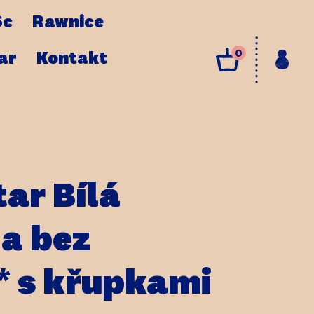
Sc
Rawnice
0
ar
Kontakt
tar Bílá
a bez
* s křupkami