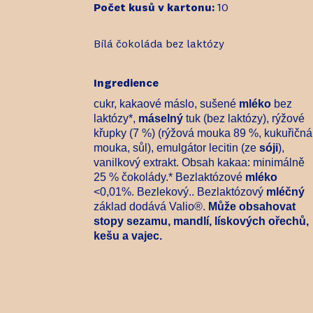
Počet kusů v kartonu:
10
Bílá čokoláda bez laktózy
Ingredience
cukr, kakaové máslo, sušené
mléko
bez
laktózy*,
máselný
tuk
(bez laktózy), rýžové
křupky (7 %) (rýžová mouka 89 %, kukuřičná
mouka, sůl),
emulgátor lecitin (ze
sóji
),
vanilkový extrakt.
Obsah kakaa: minimálně
25 % čokolády.* Bezlaktózové
mléko
<0,01%. Bezlekový.. Bezlaktózový
mléčný
základ dodává Valio®.
Může obsahovat
stopy sezamu, mandlí, lískových ořechů,
kešu a vajec.