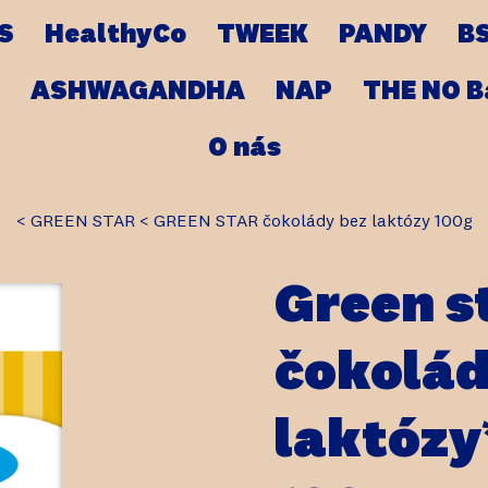
S
HealthyCo
TWEEK
PANDY
B
ASHWAGANDHA
NAP
THE NO B
O nás
GREEN STAR
GREEN STAR čokolády bez laktózy 100g
Green s
čokolád
laktózy