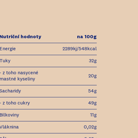
Nutriční hodnoty
na 100g
Energie
2289kj/548kcal
Tuky
32g
- z toho nasycené
20g
mastné kyseliny
Sacharidy
54g
- z toho cukry
49g
Bilkoviny
11g
Vláknina
0,02g