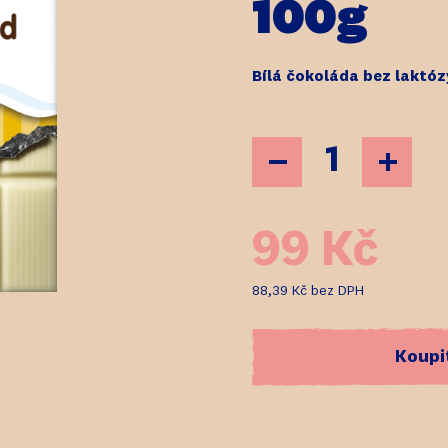
100g
Bílá čokoláda bez laktóz
99 Kč
88,39 Kč
bez DPH
Koupi