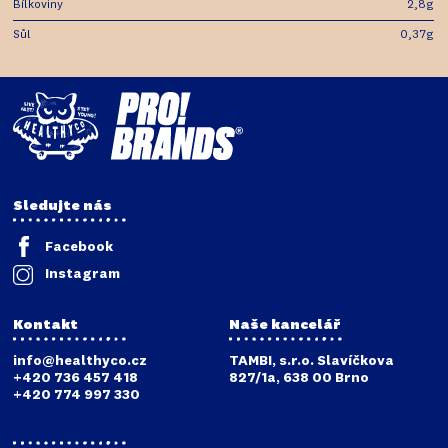
Bílkoviny
2,8g
Sůl
0,37g
Sledujte nás
Facebook
Instagram
Kontakt
Naše kancelář
info@healthyco.cz
TAMBI, s.r.o. Slavíčkova
+420 736 457 418
827/1a, 638 00 Brno
+420 774 997 330