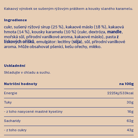
Kakaový výrobek se sušeným rýžovým práškem a kousky slaného karamelu.
Ingredience
cukr, sušený rýžový sirup (25 %), kakaové máslo (18 %), kakaová
hmota (14 %), kousky karamelu (10 %) (cukr, dextróza,
mandle
,
mořská sůl, přírodní vanilkové aroma, kakaové máslo), pasta
z
lískových oříšků
, emulgátor: lecitiny (
sója
), sůl, přírodní vanilkové
aroma.
Může obsahovat pšenici, kešu ořechy, mléko.
Uskladnění
Skladujte v chladu a suchu.
Nutriční hodnoty
na 100g
Energie
2225kj/533kcal
Tuky
30g
- z toho nasycené mastné kyseliny
16g
Sacharidy
62g
- z toho cukry
43g