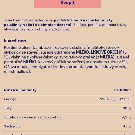
Koupit
Jeho krémová konzistence se
perfektně hodí na horké tousty,
palačinky, vafle i do zimních dezertů
. Zahřeje, potěší a promění každý
obyčejný okamžik v útulný sladký rituál.
Ingredience
Rostlinné oleje (bambucký, řepkový), sladidla (maltitoly, steviol-
glykosidy ze stévie), sušené odstředěné
MLÉKO
,
LÍSKOVÉ OŘECHY
(5
%), vláknina z kořene čekanky, syrovátkový prášek (z
MLÉKA
), sušené
plnotučné
MLÉKO
, kakaový prášek se sníženým obsahem tuku (2 %),
rýžová mouka, emulgátor (lecitiny), aromata (vanilka, lískový ořech,
marshmallow).
Nutriční hodnoty
na 100ml
Energie
2204 kJ / 532 kcal
Tuky
38 g
- z toho nasycené mastné kyseliny
9,9 g
Sacharidy
47 g