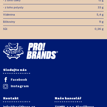
- z toho cukry
12 g
- z toho polyoly
33 g
Vláknina
5,4 g
Bílkoviny
11 g
Sůl
0,26 g
Sledujte nás
Facebook
Instagram
Kontakt
Naše kancelář