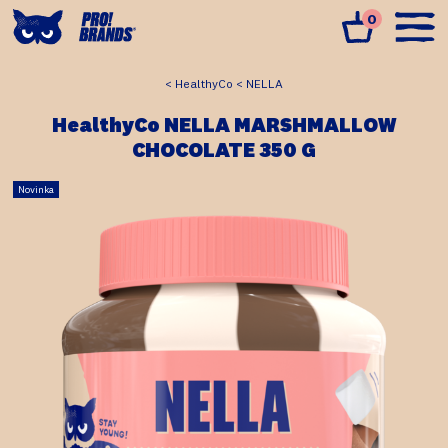
0
HealthyCo
NELLA
HealthyCo NELLA MARSHMALLOW
CHOCOLATE 350 G
Novinka