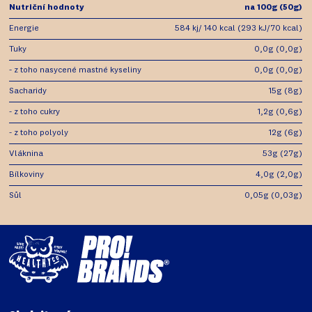
Nutriční hodnoty
na 100g (50g)
Energie
584 kj/ 140 kcal (293 kJ/70 kcal)
Tuky
0,0g (0,0g)
- z toho nasycené mastné kyseliny
0,0g (0,0g)
Sacharidy
15g (8g)
- z toho cukry
1,2g (0,6g)
- z toho polyoly
12g (6g)
Vláknina
53g (27g)
Bílkoviny
4,0g (2,0g)
Sůl
0,05g (0,03g)