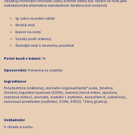
Obsahují minimální množství cukru a téměř žádný tuk. Skvěle se hodí jako
nízkokalorická alternativa standardních želatinových bonbónů.
1g cukru na jeden sáček
Skvělá chuť
Balení na cesty
Vysoký podíl vlákniny
Šetrnější obal k životnímu prostředí
Počet kusů v balení:
14
Upozornění:
Potravina se sladidly
Ingredience
Polydextróza (vláknina), isomalto-oligosacharidy*,voda, želatina
(hovězí),regulátor kyselosti (E296), barviva (černá mrkev, spirulina,
oranžová mrkev), aromata, sladidlo ( erythritol, acesulfam-K, sukralóza),
lazurovací prostředek (erythritol, E296, E903). *Zdroj glukózy.
Uskladnění
V chladu a suchu.