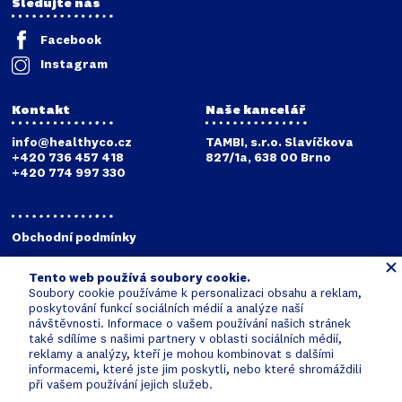
Sledujte nás
Facebook
Instagram
Kontakt
Naše kancelář
info@healthyco.cz
TAMBI, s.r.o. Slavíčkova
+420 736 457 418
827/1a, 638 00 Brno
+420 774 997 330
Obchodní podmínky
Reklamační podmínky
Tento web používá soubory cookie.
Zpracování osobních údajů
Soubory cookie používáme k personalizaci obsahu a reklam,
Digitalizace společnosti
poskytování funkcí sociálních médií a analýze naší
TAMBI s.r.o.
návštěvnosti. Informace o vašem používání našich stránek
také sdílíme s našimi partnery v oblasti sociálních médií,
reklamy a analýzy, kteří je mohou kombinovat s dalšími
informacemi, které jste jim poskytli, nebo které shromáždili
při vašem používání jejich služeb.