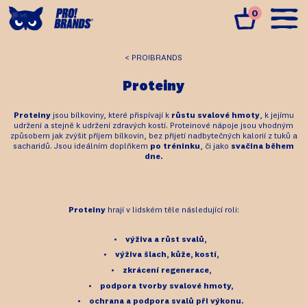
0
PRO!BRANDS
Proteiny
Proteiny
jsou bílkoviny, které přispívají k
růstu svalové hmoty
, k jejímu
udržení a stejně k udržení zdravých kostí. Proteinové nápoje jsou vhodným
způsobem jak zvýšit příjem bílkovin, bez přijetí nadbytečných kalorií z tuků a
sacharidů. Jsou ideálním doplňkem
po tréninku
, či jako
svačina během
dne.
Proteiny
hrají v lidském těle následující roli:
výživa a růst svalů,
výživa šlach, kůže, kostí,
zkrácení regenerace,
podpora tvorby svalové hmoty,
ochrana a podpora svalů při výkonu.