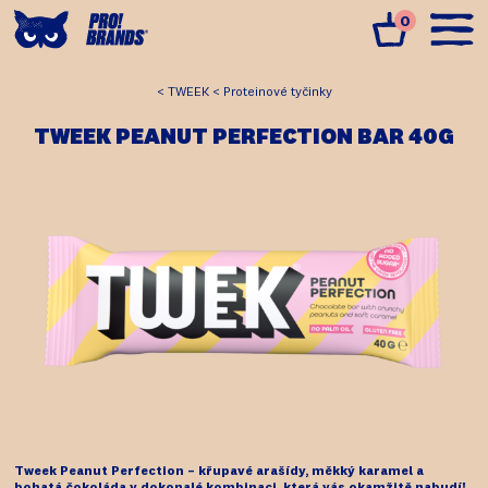
0
TWEEK
Proteinové tyčinky
TWEEK PEANUT PERFECTION BAR 40G
Tweek Peanut Perfection – křupavé arašídy, měkký karamel a
bohatá čokoláda v dokonalé kombinaci, která vás okamžitě nabudí!