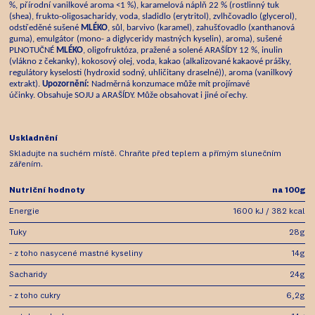
%, přírodní vanilkové aroma <1 %), karamelová náplň 22 % (rostlinný tuk
(shea), frukto-oligosacharidy, voda, sladidlo (erytritol), zvlhčovadlo (glycerol),
odstředěné sušené
MLÉKO
, sůl, barvivo (karamel), zahušťovadlo (xanthanová
guma), emulgátor (mono- a diglyceridy mastných kyselin), aroma), sušené
PLNOTUČNÉ
MLÉKO
, oligofruktóza, pražené a solené ARAŠÍDY 12 %, inulin
(vlákno z čekanky), kokosový olej, voda, kakao (alkalizované kakaové prášky,
regulátory kyselosti (hydroxid sodný, uhličitany draselné)), aroma (vanilkový
extrakt).
Upozornění:
Nadměrná konzumace může mít projímavé
účinky.
Obsahuje SOJU a ARAŠÍDY. Může obsahovat i jiné ořechy.
Uskladnění
Skladujte na suchém místě. Chraňte před teplem a přímým slunečním
zářením.
Nutriční hodnoty
na 100g
Energie
1600 kJ / 382 kcal
Tuky
28g
- z toho nasycené mastné kyseliny
14g
Sacharidy
24g
- z toho cukry
6,2g