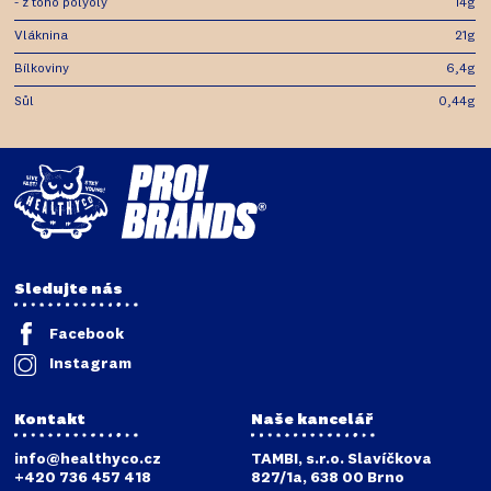
- z toho polyoly
14g
Vláknina
21g
Bílkoviny
6,4g
Sůl
0,44g
Sledujte nás
Facebook
Instagram
Kontakt
Naše kancelář
info@healthyco.cz
TAMBI, s.r.o. Slavíčkova
+420 736 457 418
827/1a, 638 00 Brno