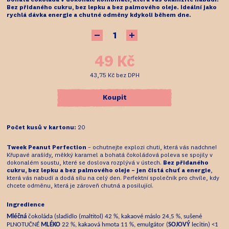
Bez přidaného cukru, bez lepku a bez palmového oleje. Ideální jako
rychlá dávka energie a chutné odměny kdykoli během dne.
49 Kč
43,75 Kč
bez DPH
Koupit
Počet kusů v kartonu:
20
Tweek Peanut Perfection
– ochutnejte explozi chuti, která vás nadchne!
Křupavé arašídy, měkký karamel a bohatá čokoládová poleva se spojily v
dokonalém soustu, které se doslova rozplývá v ústech.
Bez přidaného
cukru, bez lepku a bez palmového oleje – jen čistá chuť a energie
,
která vás nabudí a dodá sílu na celý den. Perfektní společník pro chvíle, kdy
chcete odměnu, která je zároveň chutná a posilující.
Ingredience
Mléčná
čokoláda (sladidlo (maltitol) 42 %, kakaové máslo 24,5 %, sušené
PLNOTUČNÉ
MLÉKO
22 %, kakaová hmota 11 %, emulgátor (
SOJOVÝ
lecitin) <1