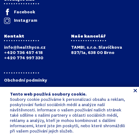
Facebook
Instagram
Kontakt
Naše kancelář
info@healthyco.cz
TAMBI, s.r.o. Slavíčkova
+420 736 457 418
827/1a, 638 00 Brno
+420 774 997 330
Obchodní podmínky
Reklamační podmínky
Tento web používá soubory cookie.
Zpracování osobních údajů
Soubory cookie používáme k personalizaci obsahu a reklam,
Digitalizace společnosti
poskytování funkcí sociálních médií a analýze naší
TAMBI s.r.o.
návštěvnosti. Informace o vašem používání našich stránek
také sdílíme s našimi partnery v oblasti sociálních médií,
reklamy a analýzy, kteří je mohou kombinovat s dalšími
informacemi, které jste jim poskytli, nebo které shromáždili
při vašem používání jejich služeb.