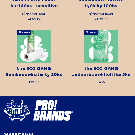
Bambusový zubní
Bambusové vatové
kartáček - sensitive
tyčinky 100ks
různé velikosti
různé velikosti
od 53 Kč
od 29 Kč
Novinka
Novinka
the ECO GANG
the ECO GANG
Bambusové utěrky 20ks
Jednorázové holítka 5ks
129 Kč
79 Kč
Sledujte nás