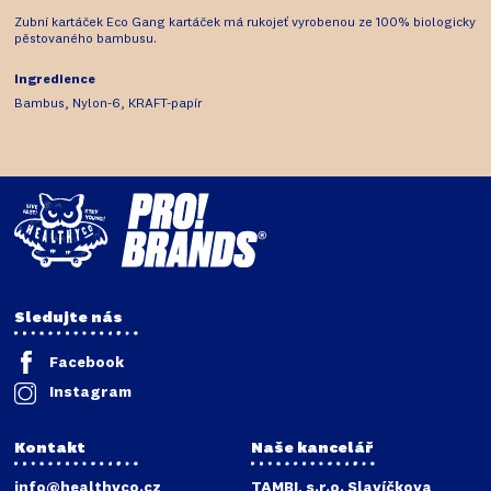
Zubní kartáček Eco Gang kartáček má rukojeť vyrobenou ze 100% biologicky
pěstovaného bambusu.
Ingredience
Bambus, Nylon-6, KRAFT-papír
Sledujte nás
Facebook
Instagram
Kontakt
Naše kancelář
info@healthyco.cz
TAMBI, s.r.o. Slavíčkova